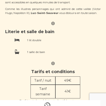
sont accessibles en quelques minutes de transport.
Comme les illustres personnages qui ont admiré de cette vallée (Victor
Hugo, Napoléon III),
Luz-Saint-Sauveur
vous éblouira en toute saison.
Literie et salle de bain
1 lit double
1 salle de bain
Tarifs et conditions
Tarif / nuit
49€
Tarif
41€
semaine
Tarif / nuit donné à titre indicatif, le prix
définitif vous sera donné par le propriétaire