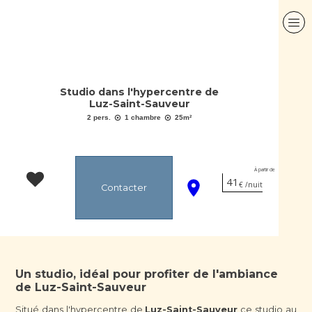
Studio dans l'hypercentre de
Luz-Saint-Sauveur
2 pers.
1 chambre
25
m²
À partir de
41
€ /nuit
Contacter
Un studio, idéal pour profiter de l'ambiance
de Luz-Saint-Sauveur
Situé dans l'hypercentre de
Luz-Saint-Sauveur
ce studio au