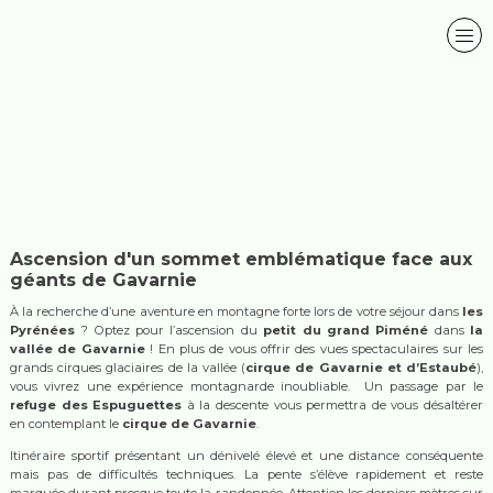
Ascension d'un sommet emblématique face aux
géants de Gavarnie
À la recherche d’une aventure en montagne forte lors de votre séjour dans
les
Pyrénées
? Optez pour l’ascension du
petit du grand Piméné
dans
la
vallée de Gavarnie
! En plus de vous offrir des vues spectaculaires sur les
grands cirques glaciaires de la vallée (
cirque de Gavarnie et d’Estaubé
),
vous vivrez une expérience montagnarde inoubliable. Un passage par le
refuge des Espuguettes
à la descente vous permettra de vous désaltérer
en contemplant le
cirque de Gavarnie
.
Itinéraire sportif présentant un dénivelé élevé et une distance conséquente
mais pas de difficultés techniques. La pente s’élève rapidement et reste
marquée durant presque toute la randonnée. Attention les derniers mètres sur