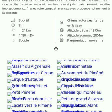
une arrête rocheuse ne sont pas très compliqués mais peuvent paraitre
impressionnants. Prenez votre temps et avancez avec prudence notamment à
la descente.
Sportif
Chiens autorisés (tenus
8
h
en laisse)
21
km
Altitude départ:
1375
m
1480
m D+
Altitude sommet:
2801
m
Boucle
Fréquentation moyenne